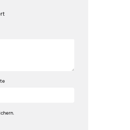
rt
te
ichern.