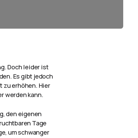
. Doch leider ist
den. Es gibt jedoch
 zu erhöhen. Hier
er werden kann.
ig, den eigenen
 fruchtbaren Tage
age, um schwanger