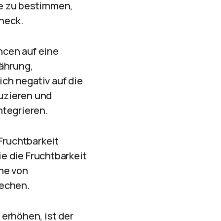
ge zu bestimmen,
heck.
ncen auf eine
ährung,
ch negativ auf die
duzieren und
ntegrieren.
Fruchtbarkeit
ie die Fruchtbarkeit
me von
rechen.
erhöhen, ist der