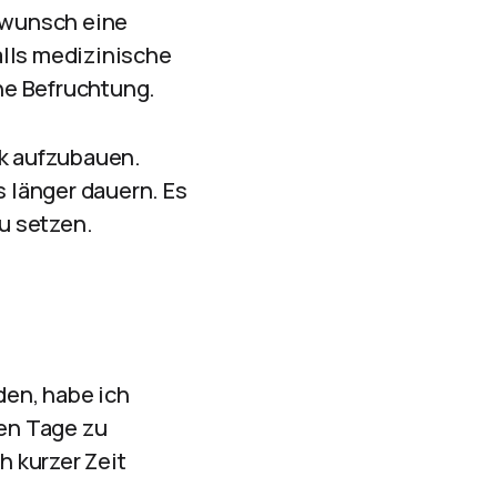
rwunsch eine
lls medizinische
he Befruchtung.
ck aufzubauen.
 länger dauern. Es
zu setzen.
en, habe ich
en Tage zu
 kurzer Zeit