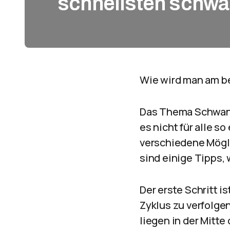
schnellsten schw
Wie wird man am b
Das Thema Schwange
es nicht für alle s
verschiedene Mögli
sind einige Tipps
Der erste Schritt i
Zyklus zu verfolgen
liegen in der Mitt