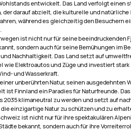
ohlstands entwickelt. Das Land verfolgt einen 
der darauf abzielt, die kulturelle und natürliche 
ahren, während es gleichzeitig den Besuchern e
.
rwegen ist nicht nur für seine beeindruckenden F
kannt, sondern auch für seine Bemühungen im Be
und Nachhaltigkeit. Das Land setzt auf umweltf
l wie Elektroautos und Züge und investiert stark
ind- und Wasserkraft.
 seiner unberührten Natur, seinen ausgedehnten 
lt ist Finnland ein Paradies für Naturfreunde. Da
bis 2035 klimaneutral zu werden und setzt auf nac
die einzigartige Natur zu schützen und zu erhalt
 Schweiz ist nicht nur für ihre spektakulären Alp
Städte bekannt, sondern auch für ihre Vorreiterro