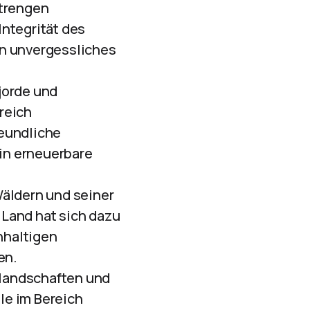
strengen
Integrität des
in unvergessliches
jorde und
reich
reundliche
 in erneuerbare
Wäldern und seiner
s Land hat sich dazu
hhaltigen
en.
enlandschaften und
lle im Bereich