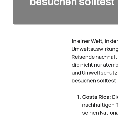
besuchen solltest
In einer Welt, in 
Umweltauswirkunge
Reisende nachhalti
die nicht nur atem
und Umweltschutz l
besuchen solltest:
Costa Rica
: D
nachhaltigen T
seinen Nationa