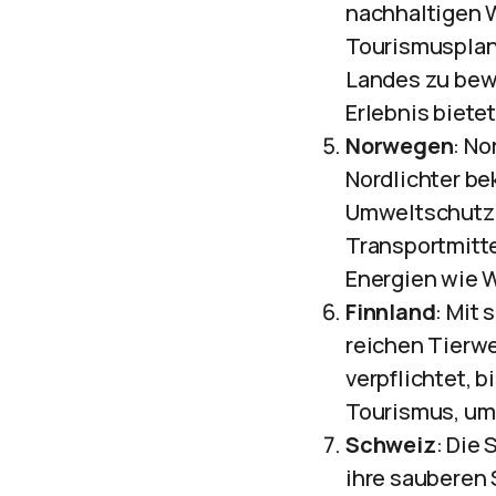
nachhaltigen W
Tourismusplan, 
Landes zu bew
Erlebnis bietet
Norwegen
: No
Nordlichter be
Umweltschutz 
Transportmitte
Energien wie W
Finnland
: Mit
reichen Tierwe
verpflichtet, 
Tourismus, um 
Schweiz
: Die
ihre sauberen 