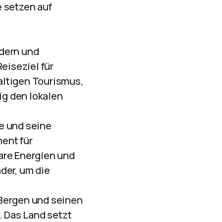
 setzen auf
ldern und
eiseziel für
altigen Tourismus,
ig den lokalen
te und seine
ent für
are Energien und
der, um die
 Bergen und seinen
. Das Land setzt