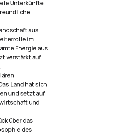
iele Unterkünfte
freundliche
Landschaft aus
eiterrolle im
samte Energie aus
t verstärkt auf
.
lären
Das Land hat sich
en und setzt auf
wirtschaft und
ück über das
losophie des