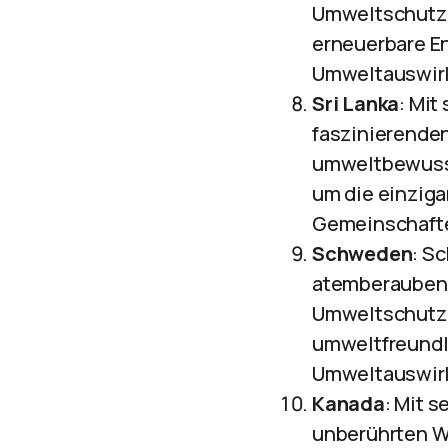
Umweltschutz u
erneuerbare En
Umweltauswirk
Sri Lanka
: Mit
faszinierenden
umweltbewusst
um die einziga
Gemeinschafte
Schweden
: S
atemberaubend
Umweltschutz u
umweltfreundli
Umweltauswirk
Kanada
: Mit 
unberührten Wä