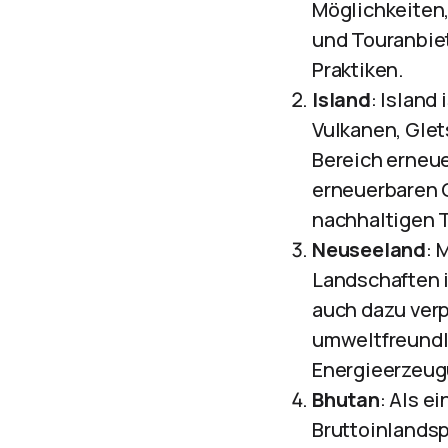
Möglichkeiten,
und Touranbie
Praktiken.
Island
: Island
Vulkanen, Glet
Bereich erneue
erneuerbaren Q
nachhaltigen T
Neuseeland
: 
Landschaften i
auch dazu verp
umweltfreundli
Energieerzeug
Bhutan
: Als e
Bruttoinlandsp