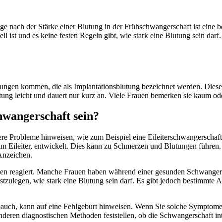
ge nach der Stärke einer Blutung in der Frühschwangerschaft ist eine 
ell ist und es keine festen Regeln gibt, wie stark eine Blutung sein da
ngen kommen, die als Implantationsblutung bezeichnet werden. Diese Blu
tung leicht und dauert nur kurz an. Viele Frauen bemerken sie kaum ode
hwangerschaft sein?
e Probleme hinweisen, wie zum Beispiel eine Eileiterschwangerschaft o
ft im Eileiter, entwickelt. Dies kann zu Schmerzen und Blutungen führ
 Anzeichen.
tungen reagiert. Manche Frauen haben während einer gesunden Schwange
l festzulegen, wie stark eine Blutung sein darf. Es gibt jedoch bestimmt
auch, kann auf eine Fehlgeburt hinweisen. Wenn Sie solche Symptome er
deren diagnostischen Methoden feststellen, ob die Schwangerschaft in