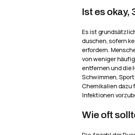
Ist es okay,
Es ist grundsätzlic
duschen, sofern ke
erfordern. Mensch
von weniger häufig
entfernen und die H
Schwimmen, Sport 
Chemikalien dazu f
Infektionen vorzu
Wie oft sol
Die Anzahl der Dus