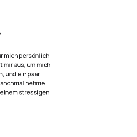
?
Für mich persönlich
t mir aus, um mich
, und ein paar
 Manchmal nehme
 einem stressigen