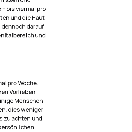
i- bis viermal pro
ten und die Haut
n dennoch darauf
enitalbereich und
mal pro Woche.
hen Vorlieben,
 Einige Menschen
en, dies weniger
rs zu achten und
persönlichen