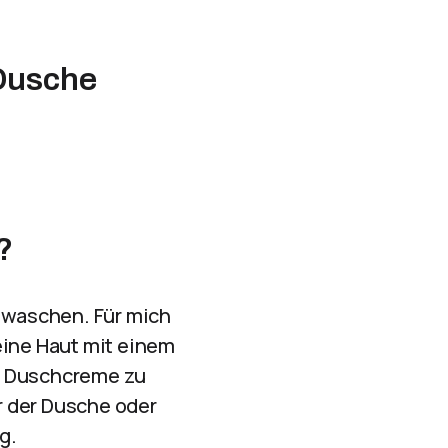
 Dusche
?
u waschen. Für mich
eine Haut mit einem
e Duschcreme zu
r der Dusche oder
g.