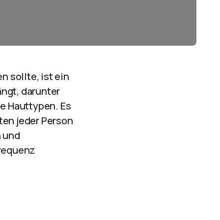
 sollte, ist ein
ngt, darunter
le Hauttypen. Es
ten jeder Person
n und
frequenz