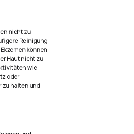
gen nicht zu
ufigere Reinigung
e Ekzemen können
er Haut nicht zu
ktivitäten wie
tz oder
r zu halten und
fnissen und