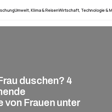
rschung
Umwelt, Klima & Reisen
Wirtschaft, Technologie & M
e Frau duschen? 4
nnende
e von Frauen unter