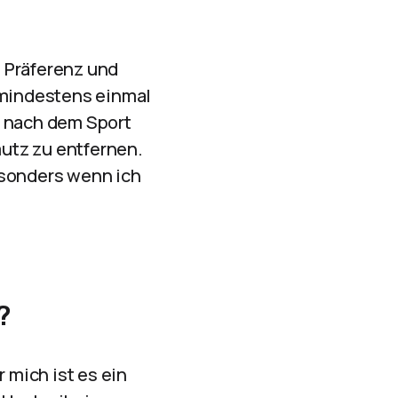
e Präferenz und
h mindestens einmal
s nach dem Sport
utz zu entfernen.
esonders wenn ich
?
 mich ist es ein