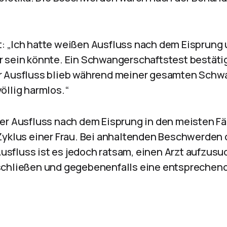
alt: „Ich hatte weißen Ausfluss nach dem Eisprung
 sein könnte. Ein Schwangerschaftstest bestäti
r Ausfluss blieb während meiner gesamten Schw
öllig harmlos.“
er Ausfluss nach dem Eisprung in den meisten Fä
Zyklus einer Frau. Bei anhaltenden Beschwerden 
fluss ist es jedoch ratsam, einen Arzt aufzus
schließen und gegebenenfalls eine entsprechen