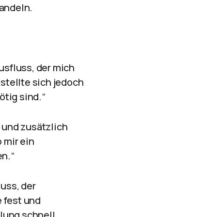
handeln.
usfluss, der mich
tellte sich jedoch
tig sind.“
g und zusätzlich
 mir ein
en.“
luss, der
 fest und
lung schnell