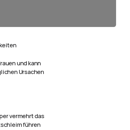
keiten
Frauen und kann
glichen Ursachen
per vermehrt das
xschleim führen