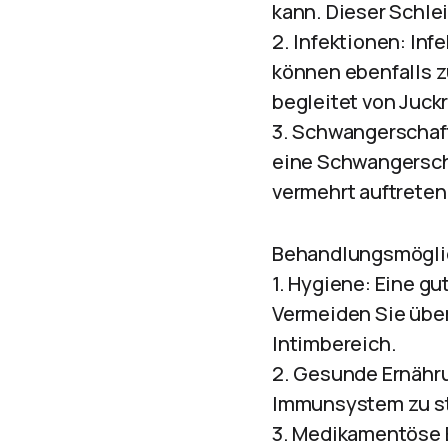
kann. Dieser Schle
2. Infektionen: Inf
können ebenfalls zu
begleitet von Juc
3. Schwangerschaft
eine Schwangerscha
vermehrt auftreten
Behandlungsmöglic
1. Hygiene: Eine g
Vermeiden Sie übe
Intimbereich.
2. Gesunde Ernähr
Immunsystem zu st
3. Medikamentöse B