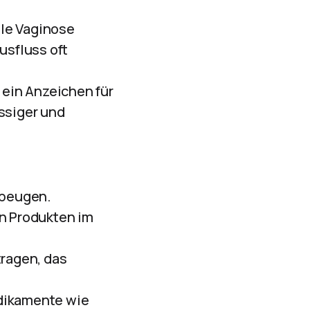
lle Vaginose
usfluss oft
ein Anzeichen für
üssiger und
ubeugen.
n Produkten im
ragen, das
edikamente wie