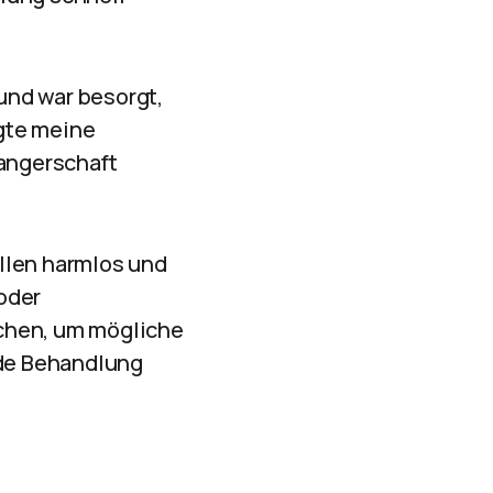
 und war besorgt,
gte meine
angerschaft
llen harmlos und
oder
uchen, um mögliche
de Behandlung