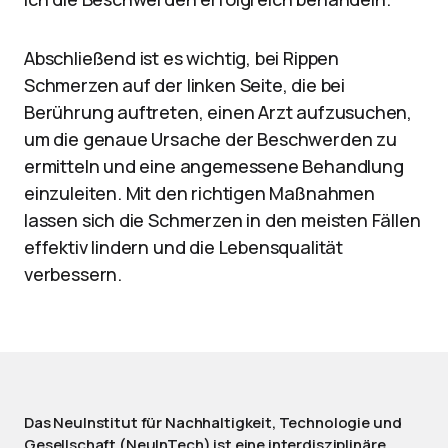
Abschließend ist es wichtig, bei Rippen
Schmerzen auf der linken Seite, die bei
Berührung auftreten, einen Arzt aufzusuchen,
um die genaue Ursache der Beschwerden zu
ermitteln und eine angemessene Behandlung
einzuleiten. Mit den richtigen Maßnahmen
lassen sich die Schmerzen in den meisten Fällen
effektiv lindern und die Lebensqualität
verbessern.
Das NeuInstitut für Nachhaltigkeit, Technologie und
Gesellschaft (NeuInTech) ist eine interdisziplinäre