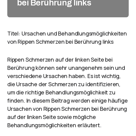
bei Berührung links
Titel: Ursachen und Behandlungsmöglichkeiten
von Rippen Schmerzen bei Berührung links
Rippen Schmerzen auf der linken Seite bei
Berührung können sehr unangenehm sein und
verschiedene Ursachen haben. Es ist wichtig,
die Ursache der Schmerzen zu identifizieren,
um die richtige Behandlungsmöglichkeit zu
finden. In diesem Beitrag werden einige häufige
Ursachen von Rippen Schmerzen bei Berührung
auf der linken Seite sowie mögliche
Behandlungsmöglichkeiten erläutert.