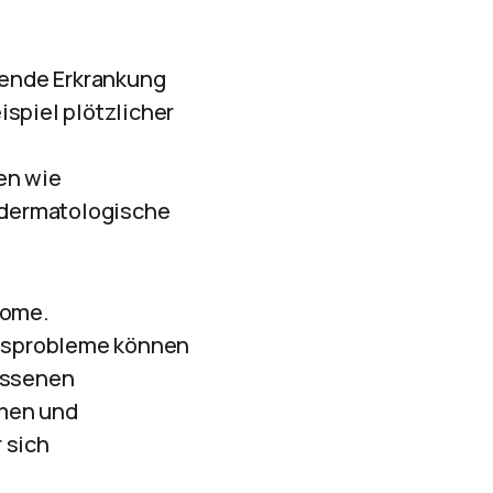
gende Erkrankung
spiel plötzlicher
en wie
 dermatologische
tome.
onsprobleme können
essenen
hmen und
 sich