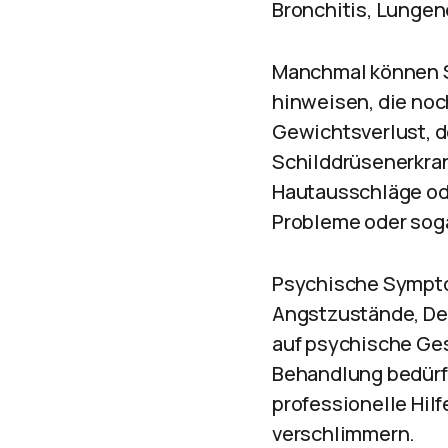
Bronchitis, Lunge
Manchmal können S
hinweisen, die noc
Gewichtsverlust, d
Schilddrüsenerkra
Hautausschläge od
Probleme oder sog
Psychische Sympto
Angstzustände, De
auf psychische Ge
Behandlung bedürf
professionelle Hil
verschlimmern.