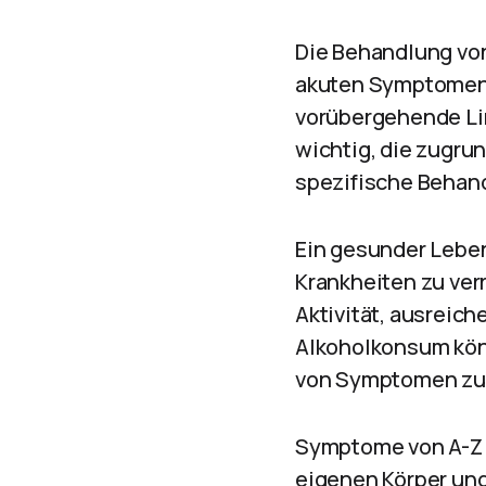
Die Behandlung von
akuten Symptomen 
vorübergehende Li
wichtig, die zugru
spezifische Behand
Ein gesunder Leben
Krankheiten zu ver
Aktivität, ausreic
Alkoholkonsum könn
von Symptomen zu 
Symptome von A-Z 
eigenen Körper und