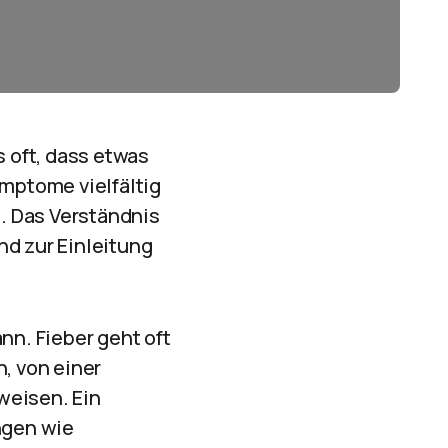
 oft, dass etwas
ymptome vielfältig
. Das Verständnis
nd zur Einleitung
nn. Fieber geht oft
n, von einer
weisen. Ein
ngen wie