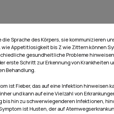
die Sprache des Körpers, sie kommunizieren uns
 wie Appetitlosigkeit bis Z wie Zittern können S
schiedliche gesundheitliche Probleme hinweisen
er erste Schritt zur Erkennung von Krankheiten u
en Behandlung.
m ist Fieber, das auf eine Infektion hinweisen ka
inher und kann auf eine Vielzahl von Erkrankunge
g bis hin zu schwerwiegenderen Infektionen, hin
 Symptom ist Husten, der auf Atemwegserkranku