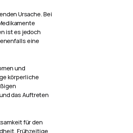
genden Ursache. Bei
 Medikamente
 ist es jedoch
enenfalls eine
tomen und
ge körperliche
äßigen
und das Auftreten
samkeit für den
heit. Frühzeitige