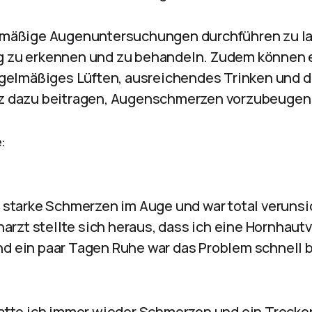
gelmäßige Augenuntersuchungen durchführen zu l
ig zu erkennen und zu behandeln. Zudem können 
elmäßiges Lüften, ausreichendes Trinken und d
utz dazu beitragen, Augenschmerzen vorzubeugen
:
ch starke Schmerzen im Auge und war total veruns
rzt stellte sich heraus, dass ich eine Hornhautv
nd ein paar Tagen Ruhe war das Problem schnell 
 hatte ich immer wieder Schmerzen und ein Trocke