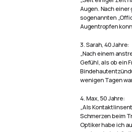
Augen. Nach einer 
sogenannten „Offi
Augentropfen konnt
3. Sarah, 40 Jahre:
„Nach einem anstre
Gefühl, als ob ein
Bindehautentzündu
wenigen Tagen wa
4. Max, 50 Jahre:
„Als Kontaktlinsen
Schmerzen beim Tr
Optiker habe ich a