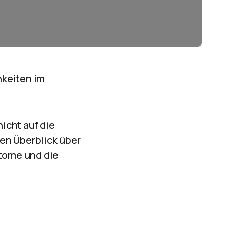
keiten im
icht auf die
en Überblick über
tome und die