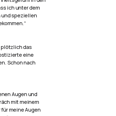
ass ich unter dem
 und speziellen
 bekommen.“
plötzlich das
stizierte eine
en. Schon nach
kenen Augen und
räch mit meinem
r für meine Augen