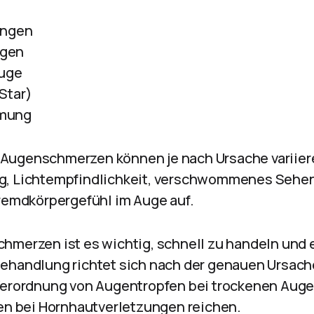
ungen
ngen
Auge
Star)
hmung
Augenschmerzen können je nach Ursache variiere
g, Lichtempfindlichkeit, verschwommenes Sehen
Fremdkörpergefühl im Auge auf.
hmerzen ist es wichtig, schnell zu handeln und 
ehandlung richtet sich nach der genauen Ursac
Verordnung von Augentropfen bei trockenen Augen
fen bei Hornhautverletzungen reichen.