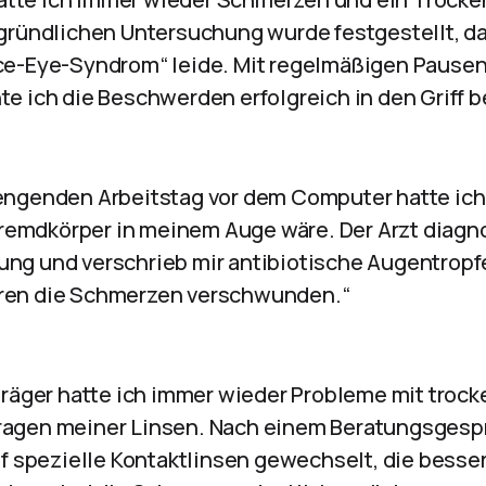
gründlichen Untersuchung wurde festgestellt, d
ce-Eye-Syndrom“ leide. Mit regelmäßigen Pausen
e ich die Beschwerden erfolgreich in den Griff
ngenden Arbeitstag vor dem Computer hatte ich 
 Fremdkörper in meinem Auge wäre. Der Arzt diagno
ng und verschrieb mir antibiotische Augentropf
ren die Schmerzen verschwunden.“
träger hatte ich immer wieder Probleme mit troc
agen meiner Linsen. Nach einem Beratungsgesp
uf spezielle Kontaktlinsen gewechselt, die besse