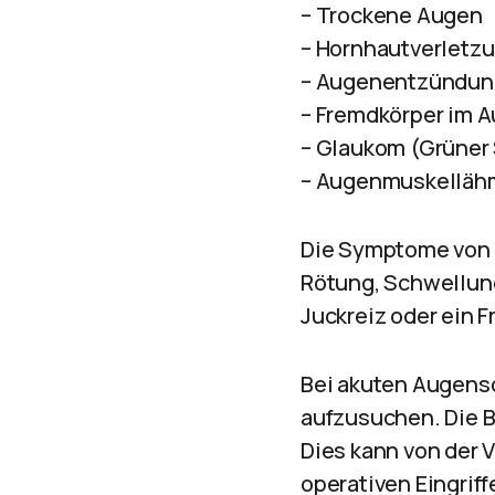
– Trockene Augen
– Hornhautverletz
– Augenentzündu
– Fremdkörper im 
– Glaukom (Grüner 
– Augenmuskellä
Die Symptome von 
Rötung, Schwellun
Juckreiz oder ein 
Bei akuten Augensc
aufzusuchen. Die B
Dies kann von der 
operativen Eingrif