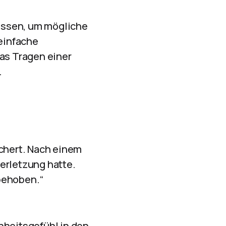
assen, um mögliche
einfache
as Tragen einer
.
ichert. Nach einem
erletzung hatte.
behoben.“
nheitsgefühl in den