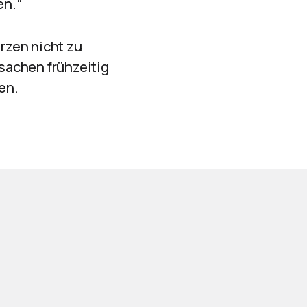
en.“
rzen nicht zu
sachen frühzeitig
en.