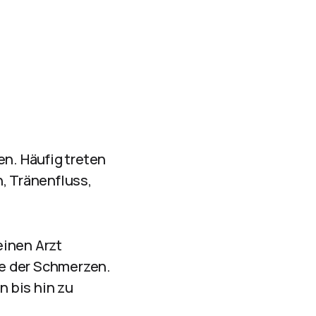
n. Häufig treten
, Tränenfluss,
einen Arzt
he der Schmerzen.
 bis hin zu