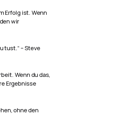
m Erfolg ist. Wenn
rden wir
u tust.“ – Steve
rbeit. Wenn du das,
ere Ergebnisse
gehen, ohne den