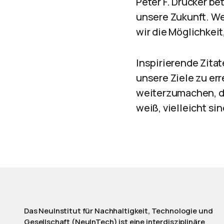
Peter F. Drucker b
unsere Zukunft. We
wir die Möglichkei
Inspirierende Zita
unsere Ziele zu er
weiterzumachen, da
weiß, vielleicht si
Das NeuInstitut für Nachhaltigkeit, Technologie und
Gesellschaft (NeuInTech) ist eine interdisziplinäre