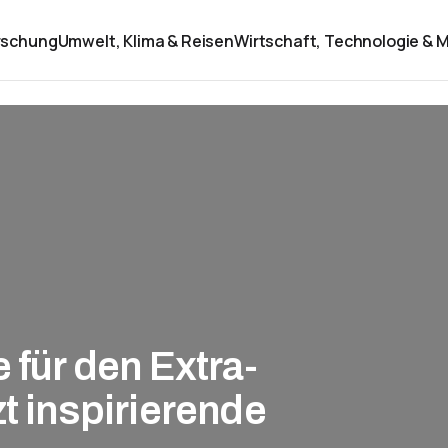
rschung
Umwelt, Klima & Reisen
Wirtschaft, Technologie & M
 für den Extra-
zt inspirierende