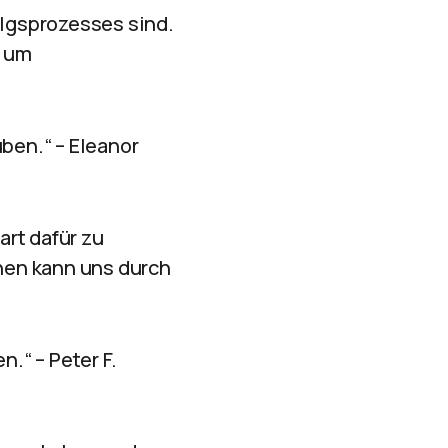
olgsprozesses sind.
, um
uben.“ – Eleanor
rt dafür zu
onen kann uns durch
n.“ – Peter F.