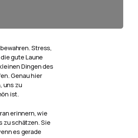
u bewahren. Stress,
 die gute Laune
 kleinen Dingen des
en. Genau hier
, uns zu
ön ist.
ran erinnern, wie
gs zu schätzen. Sie
wenn es gerade