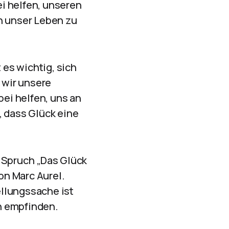
i helfen, unseren
n unser Leben zu
 es wichtig, sich
 wir unsere
ei helfen, uns an
, dass Glück eine
r Spruch „Das Glück
on Marc Aurel.
ellungssache ist
n empfinden.