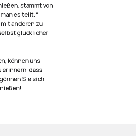
enießen, stammt von
man es teilt.“
e mit anderen zu
selbst glücklicher
ren, können uns
 erinnern, dass
 gönnen Sie sich
enießen!