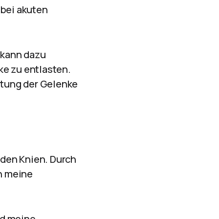
bei akuten
 kann dazu
ke zu entlasten.
stung der Gelenke
 den Knien. Durch
h meine
nd meine