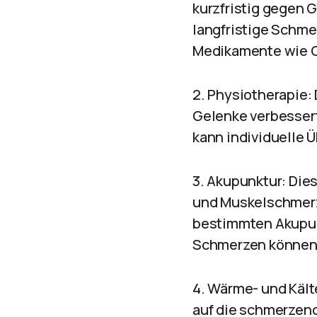
kurzfristig gegen
langfristige Sch
Medikamente wie C
2. Physiotherapie:
Gelenke verbessert
kann individuelle 
3. Akupunktur: Die
und Muskelschmerze
bestimmten Akupunk
Schmerzen können 
4. Wärme- und Kält
auf die schmerzend