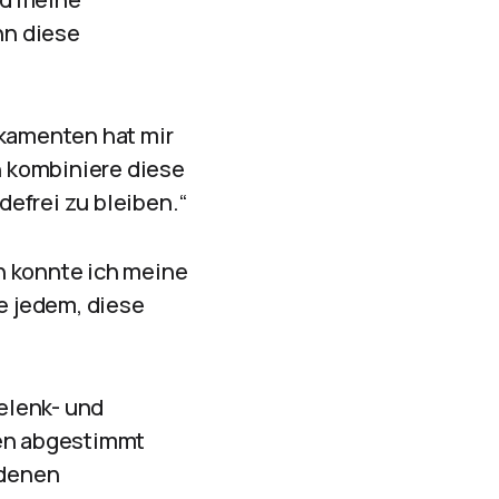
nn diese
kamenten hat mir
h kombiniere diese
efrei zu bleiben.“
n konnte ich meine
e jedem, diese
elenk- und
nen abgestimmt
edenen