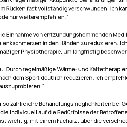
m Rücken fast vollständig verschwunden. Ich ka
de nur weiterempfehlen.“
: „Die Einnahme von entzündungshemmenden Medi
lenkschmerzen in den Händen zu reduzieren. Ic
mäßiger Physiotherapie, um langfristig beschwerd
re: „Durch regelmäßige Wärme- und Kältetherapie
ach dem Sport deutlich reduzieren. Ich empfehl
auszuprobieren.“
also zahlreiche Behandlungsmöglichkeiten bei G
ie individuell auf die Bedürfnisse der Betroffe
 ist wichtig, mit einem Facharzt über die verschi