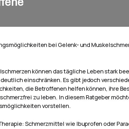
ffene
ungsmöglichkeiten bei Gelenk- und Muskelschmer
lschmerzen können das tägliche Leben stark bee
 deutlich einschränken. Es gibt jedoch verschied
hkeiten, die Betroffenen helfen können, ihre B
 schmerzfrei zu leben. In diesem Ratgeber möcht
smöglichkeiten vorstellen.
Therapie: Schmerzmittel wie Ibuprofen oder Par