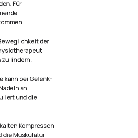
en. Für
mmende
 kommen.
Beweglichkeit der
hysiotherapeut
zu lindern.
e kann bei Gelenk-
 Nadeln an
liert und die
r kalten Kompressen
d die Muskulatur