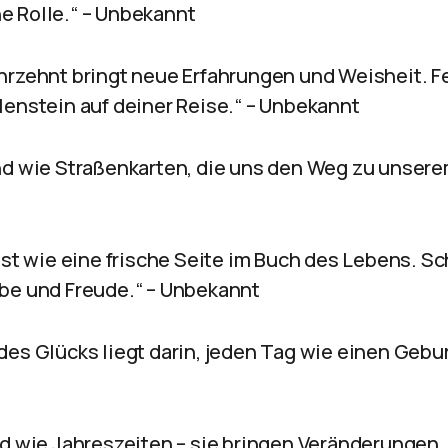
 Rolle.“ – Unbekannt
hrzehnt bringt neue Erfahrungen und Weisheit. F
lenstein auf deiner Reise.“ – Unbekannt
nd wie Straßenkarten, die uns den Weg zu unsere
ist wie eine frische Seite im Buch des Lebens. S
be und Freude.“ – Unbekannt
es Glücks liegt darin, jeden Tag wie einen Geburt
nd wie Jahreszeiten – sie bringen Veränderungen,