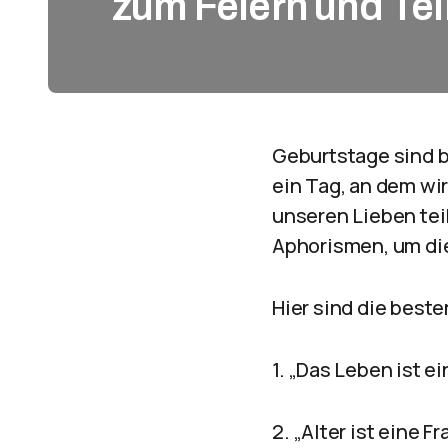
zum Feiern und Tei
Geburtstage sind b
ein Tag, an dem wi
unseren Lieben tei
Aphorismen, um di
Hier sind die best
1. „Das Leben ist e
2. „Alter ist eine F