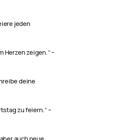
eiere jeden
m Herzen zeigen.“ –
chreibe deine
stag zu feiern.“ –
 aber auch neue