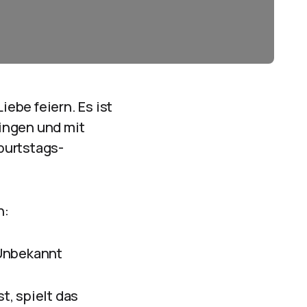
ebe feiern. Es ist
ingen und mit
burtstags-
n:
– Unbekannt
t, spielt das