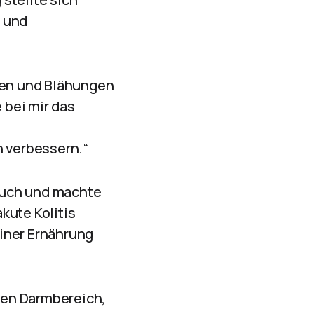
g und
rzen und Blähungen
 bei mir das
 verbessern.“
bauch und machte
kute Kolitis
iner Ernährung
nken Darmbereich,