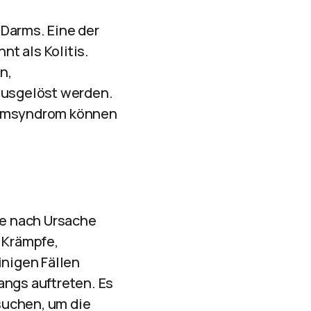
 Darms. Eine der
t als Kolitis.
n,
ausgelöst werden.
darmsyndrom können
e nach Ursache
 Krämpfe,
inigen Fällen
angs auftreten. Es
suchen, um die