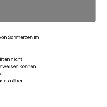
 von Schmerzen im
lten nicht
hinweisen können.
nd
arms näher