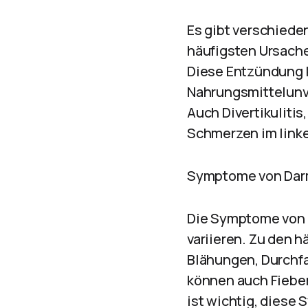
Es gibt verschiede
häufigsten Ursache
Diese Entzündung k
Nahrungsmittelunv
Auch Divertikulit
Schmerzen im link
Symptome von Dar
Die Symptome von 
variieren. Zu den
Blähungen, Durchfal
können auch Fieber
ist wichtig, diese