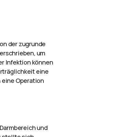
von der zugrunde
verschrieben, um
er Infektion können
rträglichkeit eine
 eine Operation
n Darmbereich und
stellte sich