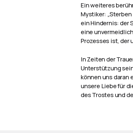
Ein weiteres berüh
Mystiker: „Sterben 
ein Hindernis: der
eine unvermeidliche
Prozesses ist, der 
In Zeiten der Trau
Unterstützung sein
können uns daran e
unsere Liebe für d
des Trostes und de