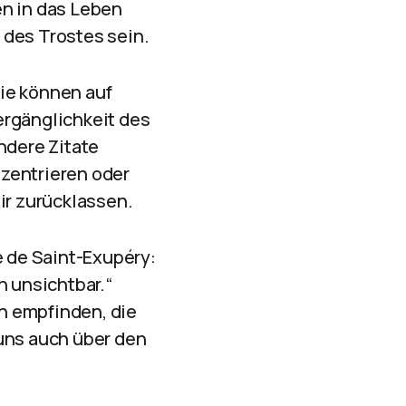
en in das Leben
 des Trostes sein.
ie können auf
ergänglichkeit des
ndere Zitate
zentrieren oder
ir zurücklassen.
 de Saint-Exupéry:
n unsichtbar.“
en empfinden, die
 uns auch über den