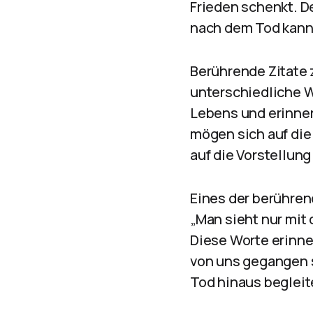
Frieden schenkt. D
nach dem Tod kann 
Berührende Zitate 
unterschiedliche W
Lebens und erinner
mögen sich auf die
auf die Vorstellun
Eines der berühre
„Man sieht nur mit 
Diese Worte erinner
von uns gegangen s
Tod hinaus begleit