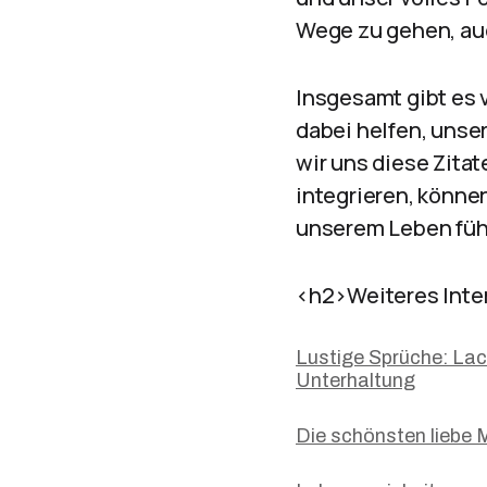
Wege zu gehen, au
Insgesamt gibt es 
dabei helfen, unse
wir uns diese Zita
integrieren, könne
unserem Leben füh
<h2>Weiteres Inte
Lustige Sprüche: Lach
Unterhaltung
Die schönsten liebe