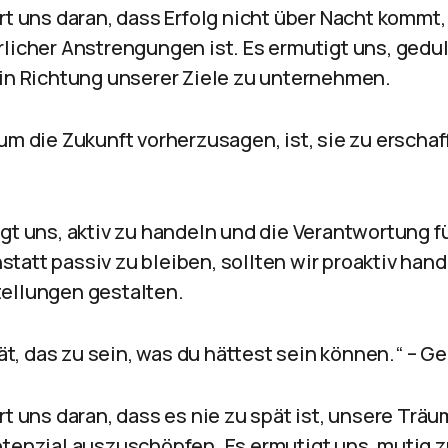
rt uns daran, dass Erfolg nicht über Nacht kommt
rlicher Anstrengungen ist. Es ermutigt uns, gedul
 in Richtung unserer Ziele zu unternehmen.
um die Zukunft vorherzusagen, ist, sie zu erschaf
igt uns, aktiv zu handeln und die Verantwortung f
tatt passiv zu bleiben, sollten wir proaktiv hand
ellungen gestalten.
pät, das zu sein, was du hättest sein können.“ – Ge
rt uns daran, dass es nie zu spät ist, unsere Trä
otenzial auszuschöpfen. Es ermutigt uns, mutig 