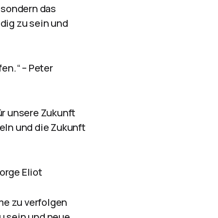
, sondern das
dig zu sein und
fen.“ – Peter
ür unsere Zukunft
eln und die Zukunft
orge Eliot
ume zu verfolgen
zu sein und neue