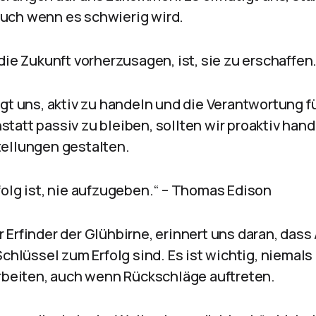
uch wenn es schwierig wird.
die Zukunft vorherzusagen, ist, sie zu erschaffen.
igt uns, aktiv zu handeln und die Verantwortung f
tatt passiv zu bleiben, sollten wir proaktiv hand
ellungen gestalten.
folg ist, nie aufzugeben.“ – Thomas Edison
 Erfinder der Glühbirne, erinnert uns daran, das
Schlüssel zum Erfolg sind. Es ist wichtig, niema
arbeiten, auch wenn Rückschläge auftreten.