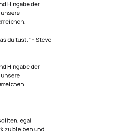
und Hingabe der
, unsere
erreichen.
was du tust.“ – Steve
und Hingabe der
, unsere
erreichen.
ollten, egal
k zu bleiben und