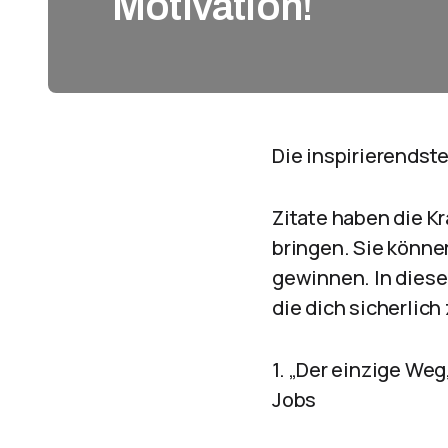
Motivation!
Die inspirierendst
Zitate haben die K
bringen. Sie könne
gewinnen. In diesem
die dich sicherlic
1. „Der einzige Weg,
Jobs