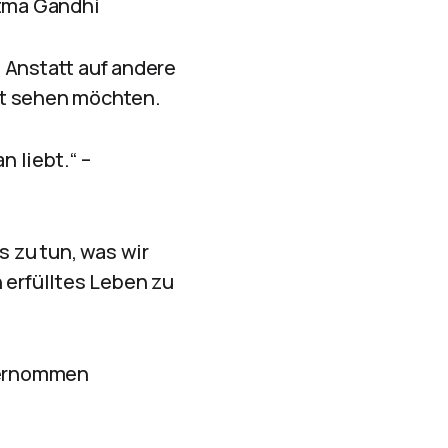
atma Gandhi
 Anstatt auf andere
elt sehen möchten.
n liebt.“ –
s zu tun, was wir
 erfülltes Leben zu
nternommen